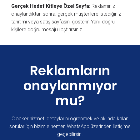
Gerçek Hedef Kitleye Özel Sayfa:
Reklamınız
onaylandıktan sonra, gerçek müşterilere istediğiniz
tanıtımı veya satış sayfasını gösterir. Yani, doğru
kişilere doğru mesajı ulaştırırsınız.
Reklamların
onaylanmıyor
mu?
Cloaker hizmeti detaylarını öğrenmek ve aklında kalan
sorular için bizimle hemen WhatsApp üzerinden iletişime
geçebilirsin.